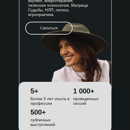
коучинг, энерготерапия,
телесная психология, Матрица
Судьбы, НЛП, гипноз,
игропрактика.
Связаться
5+
1 000+
Более 5 лет опыта в
проведенных
профессии
сессий
500+
публичных
выступлений.