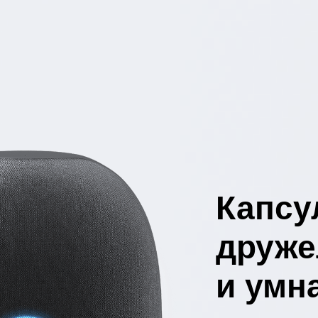
Капсу
друж
и умн