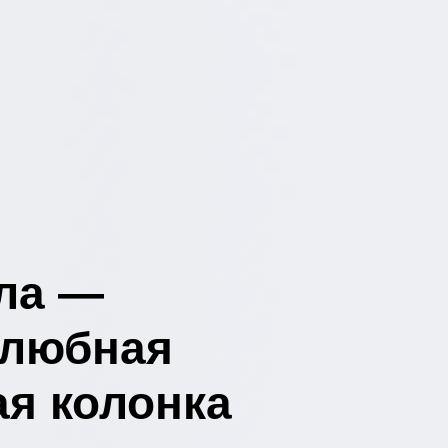
ла —
елюбная
ая колонка