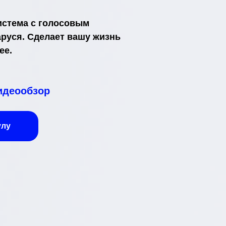
истема с голосовым
руся. Сделает вашу жизнь
ее.
идеообзор
улу