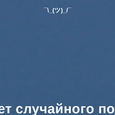
¯\_(ツ)_/¯
т случайного п