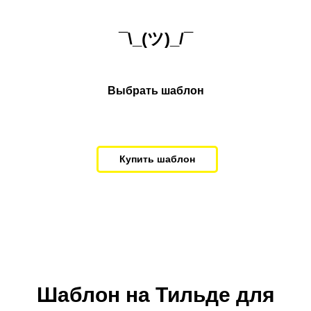
¯\_(ツ)_/¯
Выбрать шаблон
Купить шаблон
Шаблон на Тильде для